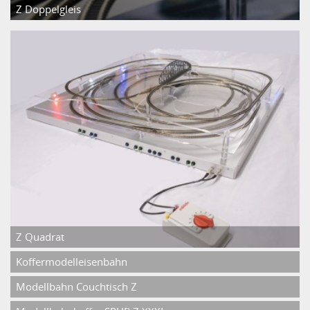
Z Doppelgleis
Z Quadrat
Koffermodelleisenbahn
Modellbahn Couchtisch Z