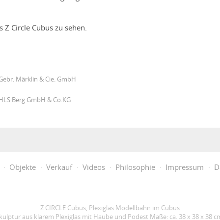
s Z Circle Cubus zu sehen.
 Gebr. Märklin & Cie. GmbH
a HLS Berg GmbH & Co.KG
Objekte
Verkauf
Videos
Philosophie
Impressum
D
Z CIRCLE Cubus, Plexiglas Modellbahn im Cubus
lptur aus klarem Plexiglas mit Haube und Podest Maße: ca. 38 x 38 x 38 cm