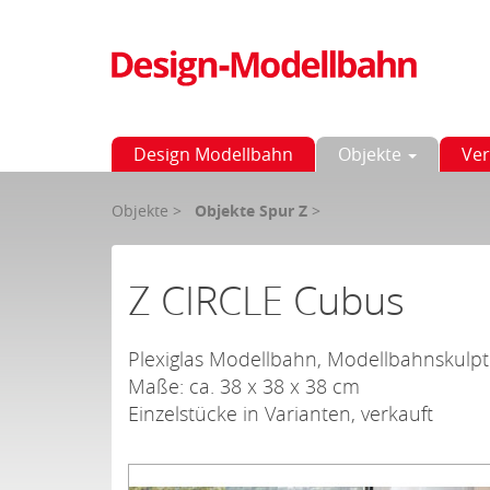
Design Modellbahn
Objekte
Ver
Objekte
>
Objekte Spur Z
>
Z CIRCLE Cubus
Plexiglas Modellbahn, Modellbahnskulpt
Maße: ca. 38 x 38 x 38 cm
Einzelstücke in Varianten, verkauft