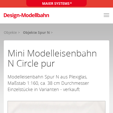
Tog
nav
Objekte
>
Objekte Spur N
>
Mini Modelleisenbahn
N Circle pur
Modelleisenbahn Spur N aus Plexiglas,
Maßstab 1:160, ca. 38 cm Durchmesser
Einzelstücke in Varianten - verkauft